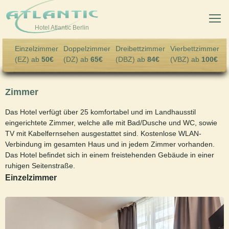
Skip to main content
Hotel Atlantic Berlin
Einzelzimmer
Doppelzimmer
Dreibettzimmer
Vierbettzimmer
(EZ) ab
50€
(DZ) ab
65€
(DBZ) ab
84€
(VBZ) ab
100€
Zimmer
Das Hotel verfügt über 25 komfortabel und im Landhausstil
eingerichtete Zimmer, welche alle mit Bad/Dusche und WC, sowie
TV mit Kabelfernsehen ausgestattet sind. Kostenlose WLAN-
Verbindung im gesamten Haus und in jedem Zimmer vorhanden.
Das Hotel befindet sich in einem freistehenden Gebäude in einer
ruhigen Seitenstraße.
Einzelzimmer