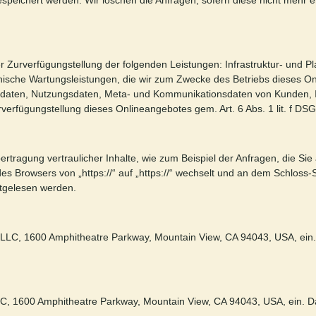
ichert werden. Wir löschen die Anfragen, sofern diese nicht mehr erfor
urverfügungstellung der folgenden Leistungen: Infrastruktur- und Pla
ische Wartungsleistungen, die wir zum Zwecke des Betriebs dieses Onl
agsdaten, Nutzungsdaten, Meta- und Kommunikationsdaten von Kunden,
rverfügungstellung dieses Onlineangebotes gem. Art. 6 Abs. 1 lit. f D
rtragung vertraulicher Inhalte, wie zum Beispiel der Anfragen, die Sie
s Browsers von „https://“ auf „https://“ wechselt und an dem Schloss-
mitgelesen werden.
e LLC, 1600 Amphitheatre Parkway, Mountain View, CA 94043, USA, ein
LLC, 1600 Amphitheatre Parkway, Mountain View, CA 94043, USA, ein. 