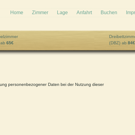
Home
Zimmer
Lage
Anfahrt
Buchen
Imp
elzimmer
Dreibettzimm
 ab
65€
(DBZ) ab
84€
eitung personenbezogener Daten bei der Nutzung dieser