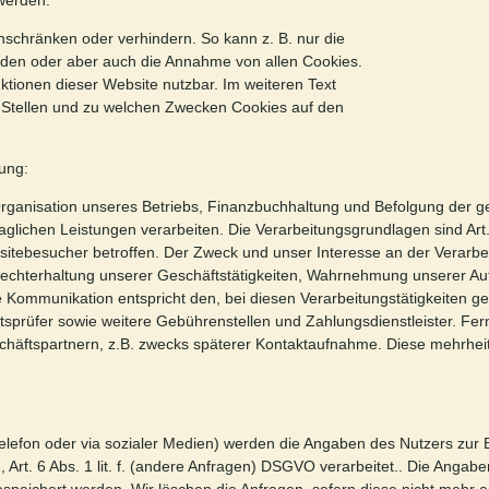
werden.
nschränken oder verhindern. So kann z. B. nur die
rden oder aber auch die Annahme von allen Cookies.
ktionen dieser Website nutzbar. Im weiteren Text
n Stellen und zu welchen Zwecken Cookies auf den
ung:
nisation unseres Betriebs, Finanzbuchhaltung und Befolgung der gesetz
lichen Leistungen verarbeiten. Die Verarbeitungsgrundlagen sind Art. 6
tebesucher betroffen. Der Zweck und unser Interesse an der Verarbeit
ufrechterhaltung unserer Geschäftstätigkeiten, Wahrnehmung unserer 
che Kommunikation entspricht den, bei diesen Verarbeitungstätigkeiten 
ftsprüfer sowie weitere Gebührenstellen und Zahlungsdienstleister. Fer
schäftspartnern, z.B. zwecks späterer Kontaktaufnahme. Diese mehrhei
Telefon oder via sozialer Medien) werden die Angaben des Nutzers zur
en), Art. 6 Abs. 1 lit. f. (andere Anfragen) DSGVO verarbeitet.. Die A