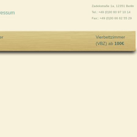
Zadekstraße 1a, 12351 Berlin
ressum
Tel.: +49 (0)30 60 97 10 14
Fax:: +49 (0)30 66 62 55 29
er
Vierbettzimmer
(VBZ) ab
100€