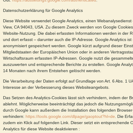
Out:
https://adssettings.google.com/authenticated
.
Datenschutzerklärung für Google Analytics
Diese Website verwendet Google Analytics, einen Webanalysedienst 
View, CA 94043, USA. Zu diesem Zweck werden von Google Cookies a
Website-Nutzung. Die dabei erfassten Informationen werden in der R
und dort erfasst – darunter auch die IP-Adresse. Google Analytics ist
anonymisiert gespeichert werden. Google kürzt aufgrund dieser Einst
Mitgliedstaaten der Europäischen Union oder in anderen Vertragss
Wirtschaftsraum erfassten IP-Adressen. Google nutzt die gesammelt
auszuwerten und entsprechende Berichte zu erstellen. Google Analytic
14 Monaten nach ihrem Entstehen gelöscht werden.
Die Verarbeitung der Daten erfolgt auf Grundlage von Art. 6 Abs. 1
Interesse an der Verbesserung dieses Websiteangebots.
Das Setzen des Analytics-Cookies lässt sich verhindern, indem der Br
ablehnt. Möglicherweise beeinträchtigt das jedoch die Nutzungsmögl
durch Google kann außerdem die Installation des folgenden Browser
verhindern:
https://tools.google.com/dlpage/gaoptout?hl=de
. Die Erf
zudem ein Klick auf folgenden Link. Dieser setzt ein entsprechende
Analytics für diese Website deaktivieren :