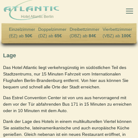
Skip to main content
Hotel Atlantic Berlin
Einzelzimmer
Doppelzimmer
Dreibettzimmer
Vierbettzimmer
(EZ) ab
50€
(DZ) ab
65€
(DBZ) ab
84€
(VBZ) ab
100€
Lage
Das Hotel Atlantic liegt verkehrsgünstig im südöstlichen Teil des
Stadtzentrums, nur 15 Minuten Fahrzeit vom Internationalen
Flughafen Berlin-Brandenburg entfernt. Von hier aus können Sie
bequem und schnell alle Orte der Stadt erreichen.
Das Estrel Convention Center ist von uns aus hervorragend mit
dem vor der Tür abfahrenden Bus 171 in 15 Minuten zu erreichen
oder in 10 Minuten mit dem Auto.
Dank der Lage des Hotels in einem multikulturellen Viertel können
Sie asiatische, lateinamerikanische und auch europäische Küche
genießen. Gleich nebenan ist ein neues Restaurant eröffnet, in