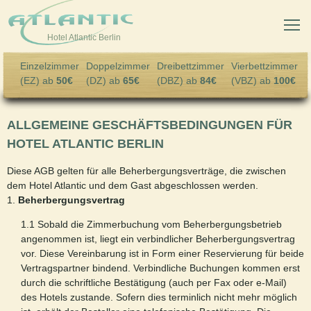
Skip to main content
Hotel Atlantic Berlin
Einzelzimmer
Doppelzimmer
Dreibettzimmer
Vierbettzimmer
(EZ) ab
50€
(DZ) ab
65€
(DBZ) ab
84€
(VBZ) ab
100€
ALLGEMEINE GESCHÄFTSBEDINGUNGEN FÜR
HOTEL ATLANTIC BERLIN
Diese AGB gelten für alle Beherbergungsverträge, die zwischen
dem Hotel Atlantic und dem Gast abgeschlossen werden.
1.
Beherbergungsvertrag
1.1 Sobald die Zimmerbuchung vom Beherbergungsbetrieb
angenommen ist, liegt ein verbindlicher Beherbergungsvertrag
vor. Diese Vereinbarung ist in Form einer Reservierung für beide
Vertragspartner bindend. Verbindliche Buchungen kommen erst
durch die schriftliche Bestätigung (auch per Fax oder e-Mail)
des Hotels zustande. Sofern dies terminlich nicht mehr möglich