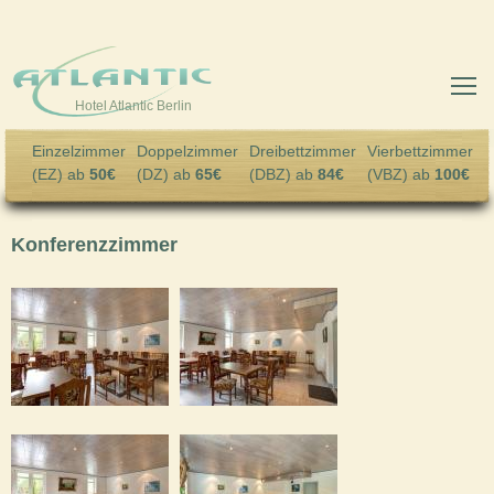
Skip to main content
Hotel Atlantic Berlin
Einzelzimmer
Doppelzimmer
Dreibettzimmer
Vierbettzimmer
(EZ) ab
50€
(DZ) ab
65€
(DBZ) ab
84€
(VBZ) ab
100€
Konferenzzimmer