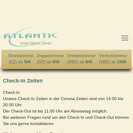
Skip to main content
Hotel Atlantic Berlin
Einzelzimmer
Doppelzimmer
Dreibettzimmer
Vierbettzimmer
(EZ) ab
50€
(DZ) ab
65€
(DBZ) ab
84€
(VBZ) ab
100€
Check-In Zeiten
Check-In
Unsere Check-In Zeiten in der Corona Zeiten sind von 14.00 bis
20.00 Uhr.
Der Check-Out ist bis 11.00 Uhr am Abreisetag möglich.
Bei weiteren Fragen rund um den Check-In und Check-Out können
Sie uns gerne kontaktieren.