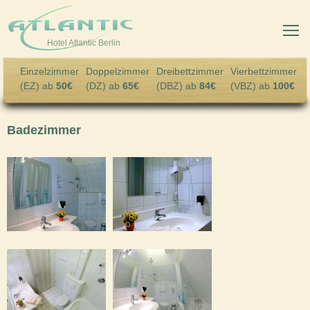
Skip to main content
Hotel Atlantic Berlin
Einzelzimmer
Doppelzimmer
Dreibettzimmer
Vierbettzimmer
(EZ) ab
50€
(DZ) ab
65€
(DBZ) ab
84€
(VBZ) ab
100€
Badezimmer